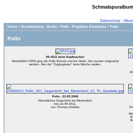
Schmalspuralbu
Datenschutz
::
Album 
Home
>
Brandenburg - Berlin
>
Pollo - Prignitzer Kleinbahn
>
Pollo
Pollo
99 4511 beim Kopfmachen
Himmelfahrt 2006 ging die Pollo-Strecke erst bis Vettin, hier musste umgesetzt
werden. Hier der "Zugbegleiter" beim Weiche stellen.
pl
Pollo - 23.05.2006
Abendliches Gegenlicht bei Mesendorf,
mit Lok 99 4511,
von Thomas Gödeke
Pr
Me
Ge
B