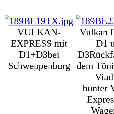
VULKAN-
Vulkan 
EXPRESS mit
D1 
D1+D3
bei
D3
Rückf
Schweppenburg
dem Töni
Viad
bunter 
Expres
Wage