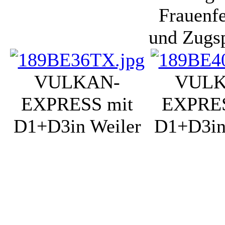
Frauenf
und Zugs
VULKAN-
VULK
EXPRESS mit
EXPRES
D1+D3
in Weiler
D1+D3
i