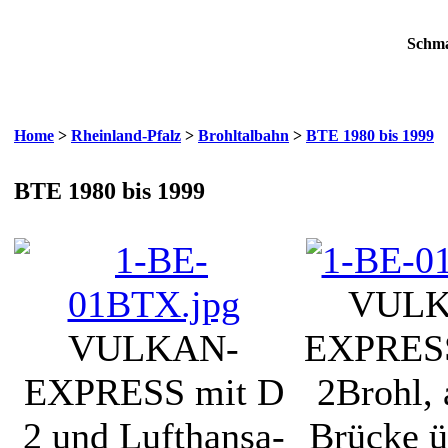
Schma
Home
>
Rheinland-Pfalz
>
Brohltalbahn
>
BTE 1980 bis 1999
BTE 1980 bis 1999
VULK
VULKAN-
EXPRESS
EXPRESS mit D
2
Brohl, 
2 und Lufthansa-
Brücke 