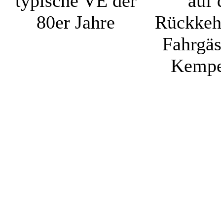
typische VE der
auf 
80er Jahre
Rückkeh
Fahrgäs
Kempe