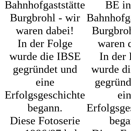
Bahnhofgaststätte
BE in
Burgbrohl - wir
Bahnhofga
waren dabei!
Burgbroh
In der Folge
waren 
wurde die IBSE
In der
gegründet und
wurde d
eine
gegründ
Erfolgsgeschichte
ei
begann.
Erfolgsge
Diese Fotoserie
bega