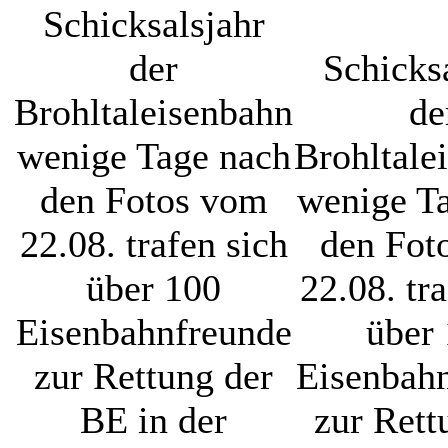
Schicksalsjahr
der
Schicks
Brohltaleisenbahn
de
wenige Tage nach
Brohltale
den Fotos vom
wenige T
22.08. trafen sich
den Fot
über 100
22.08. tr
Eisenbahnfreunde
über
zur Rettung der
Eisenbah
BE in der
zur Rett