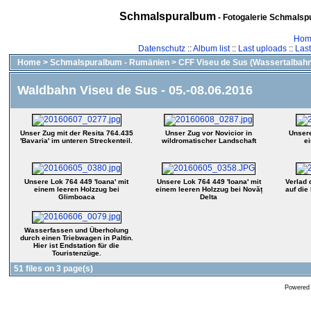
Schmalspuralbum
- Fotogalerie Schmalspu
Hom
Datenschutz
::
Album list
::
Last uploads
::
Las
Home
>
Schmalspuralbum - Rumänien
>
CFF Viseu de Sus (Wassertalbahn
Waldbahn Viseu de Sus - 05.-08.06.2016
Unser Zug mit der Resita 764.435
Unser Zug vor Novicior in
Unsere
'Bavaria' im unteren Streckenteil.
wildromatischer Landschaft
e
Unsere Lok 764 449 'Ioana' mit
Unsere Lok 764 449 'Ioana' mit
Verlad 
einem leeren Holzzug bei
einem leeren Holzzug bei Novăț
auf die
Glimboaca
Delta
Wasserfassen und Überholung
durch einen Triebwagen in Paltin.
Hier ist Endstation für die
Touristenzüge.
51 files on 3 page(s)
Powered