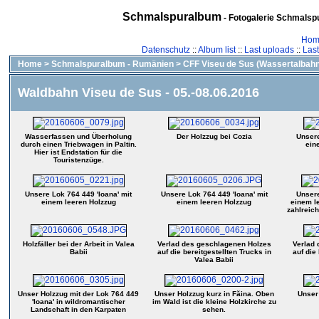
Schmalspuralbum
- Fotogalerie Schmalspu
Hom
Datenschutz
::
Album list
::
Last uploads
::
Las
Home
>
Schmalspuralbum - Rumänien
>
CFF Viseu de Sus (Wassertalbahn
Waldbahn Viseu de Sus - 05.-08.06.2016
Wasserfassen und Überholung
Der Holzzug bei Cozia
Unsere
durch einen Triebwagen in Paltin.
ein
Hier ist Endstation für die
Touristenzüge.
Unsere Lok 764 449 'Ioana' mit
Unsere Lok 764 449 'Ioana' mit
Unsere
einem leeren Holzzug
einem leeren Holzzug
einem le
zahlreic
Holzfäller bei der Arbeit in Valea
Verlad des geschlagenen Holzes
Verlad 
Babii
auf die bereitgestellten Trucks in
auf die
Valea Babii
Unser Holzzug mit der Lok 764 449
Unser Holzzug kurz in Făina. Oben
Unser 
'Ioana' in wildromantischer
im Wald ist die kleine Holzkirche zu
Landschaft in den Karpaten
sehen.