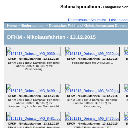
Schmalspuralbum
- Fotogalerie Sc
Datenschutz
::
Album list
::
Last upload
Home
>
Niedersachsen
>
Deutsches Feld- und Kleinbahnmuseum Deinste
DFKM - Nikolausfahrten - 13.12.2015
DFKM - Nikolausfahrten - 13.12.2015
DFKM - Nikolausfahrten - 13.12.2015
D
DFKM Lok 1 (Bn2t Dampflok, Henschel
Feldbahnidylle mit DFKM Lok 1
Fabr-Nr. 20925, Bj. 1927) mit
Personenzug
DFKM - Nikolausfahrten - 13.12.2015
DFKM - Nikolausfahrten - 13.12.2015
D
DFKM Lok 1 (Bn2t Dampflok, Henschel
DFKM Lok 1 (Bn2t Dampflok, Henschel
D
Fabr-Nr. 20925, Bj. 1927) mit
Fabr-Nr. 20925, Bj. 1927) mit
Personenzug in schönem Sonnenlicht
Personenzug
DFKM - Nikolausfahrten - 13.12.2015
DFKM - Nikolausfahrten - 13.12.2015
D
DFKM Lok 1 (Bn2t Dampflok, Henschel
DIEMA Feldbahndiesel "23"