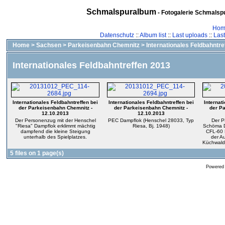
Schmalspuralbum
- Fotogalerie Schmalspu
Hom
Datenschutz
::
Album list
::
Last uploads
::
Las
Home
>
Sachsen
>
Parkeisenbahn Chemnitz
>
Internationales Feldbahntre
Internationales Feldbahntreffen 2013
Internationales Feldbahntreffen bei
Internationales Feldbahntreffen bei
Internat
der Parkeisenbahn Chemnitz -
der Parkeisenbahn Chemnitz -
der P
12.10.2013
12.10.2013
Der Personenzug mit der Henschel
PEC Dampflok (Henschel 28033, Typ
Der P
"Riesa" Dampflok erklimmt mächtig
Riesa, Bj. 1948)
Schöma Di
dampfend die kleine Steigung
CFL-60 D
unterhalb des Spielplatzes.
der A
Küchwald
5 files on 1 page(s)
Powered