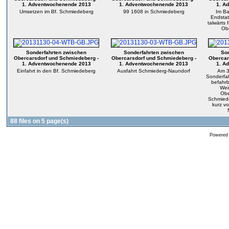
1. Adventwochenende 2013
1. Adventwochenende 2013
1. A
Umsetzen im Bf. Schmiedeberg
99 1608 in Schmiedeberg
Im Ba
Endstat
talwärts
Obe
Sonderfahrten zwischen
Sonderfahrten zwischen
Son
Obercarsdorf und Schmiedeberg -
Obercarsdorf und Schmiedeberg -
Obercar
1. Adventwochenende 2013
1. Adventwochenende 2013
1. A
Einfahrt in den Bf. Schmiedeberg
Ausfahrt Schmiederg-Naundorf
Am 3
Sonderfah
befahrb
Wei
Obe
Schmiede
kurz v
88 files on 5 page(s)
Powered