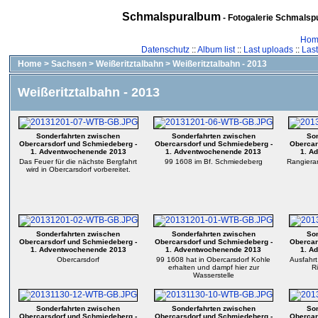
Schmalspuralbum
- Fotogalerie Schmalspu
Hom
Datenschutz
::
Album list
::
Last uploads
::
Las
Home
>
Sachsen
>
Weißeritztalbahn
>
Weißeritztalbahn - 2013
Weißeritztalbahn - 2013
Sonderfahrten zwischen
Sonderfahrten zwischen
Son
Obercarsdorf und Schmiedeberg -
Obercarsdorf und Schmiedeberg -
Obercar
1. Adventwochenende 2013
1. Adventwochenende 2013
1. A
Das Feuer für die nächste Bergfahrt
99 1608 im Bf. Schmiedeberg
Rangiera
wird in Obercarsdorf vorbereitet.
Sonderfahrten zwischen
Sonderfahrten zwischen
Son
Obercarsdorf und Schmiedeberg -
Obercarsdorf und Schmiedeberg -
Obercar
1. Adventwochenende 2013
1. Adventwochenende 2013
1. A
Obercarsdorf
99 1608 hat in Obercarsdorf Kohle
Ausfahrt
erhalten und dampf hier zur
R
Wasserstelle
Sonderfahrten zwischen
Sonderfahrten zwischen
Son
Obercarsdorf und Schmiedeberg -
Obercarsdorf und Schmiedeberg -
Obercar