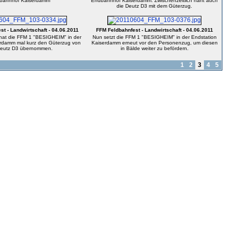
bahnhof Kaiserdamm
Endbahnhof Kaiserdamm. Zwischenzeitlich naht auch
die Deutz D3 mit dem Güterzug.
t - Landwirtschaft - 04.06.2011
FFM Feldbahnfest - Landwirtschaft - 04.06.2011
hat die FFM 1 "BESIGHEIM" in der
Nun setzt die FFM 1 "BESIGHEIM" in der Endstation
erdamm mal kurz den Güterzug von
Kaiserdamm erneut vor den Personenzug, um diesen
Deutz D3 übernommen.
in Bälde weiter zu befördern.
1
2
3
4
5