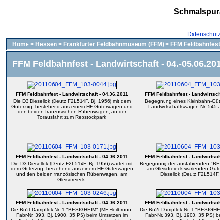
Schmalspur
Datenschut
Home
>
Hessen
>
Frankfurter Feldbahnmuseum (FFM)
>
FFM Feldbahnfest 
FFM Feldbahnfest - Landwirtschaft - 04.-05.06.20
FFM Feldbahnfest - Landwirtschaft - 04.06.2011
FFM Feldbahnfest - Landwirtsch
Die D3 Diesellok (Deutz F2L514F, Bj. 1956) mit dem
Begegnung eines Kleinbahn-Güt
Güterzug, bestehend aus einem HF Güterwagen und
Landwirtschaftswagen Nr. 545 
den beiden französischen Rübenwagen, an der
Torausfahrt zum Rebstockpark
FFM Feldbahnfest - Landwirtschaft - 04.06.2011
FFM Feldbahnfest - Landwirtsch
Die D3 Diesellok (Deutz F2L514F, Bj. 1956) wartet mit
Begegnung der ausfahrenden "BE
dem Güterzug, bestehend aus einem HF Güterwagen
am Gleisdreieck wartenden Güte
und den beiden französischen Rübenwagen, am
Diesellok (Deutz F2L514F,
Gleisdreieck.
FFM Feldbahnfest - Landwirtschaft - 04.06.2011
FFM Feldbahnfest - Landwirtsch
Die Bn2t Dampflok Nr. 1 "BESIGHEIM" (MF Heilbronn,
Die Bn2t Dampflok Nr. 1 "BESIGHE
Fabr-Nr. 393, Bj. 1900, 35 PS) beim Umsetzen im
Fabr-Nr. 393, Bj. 1900, 35 PS) 