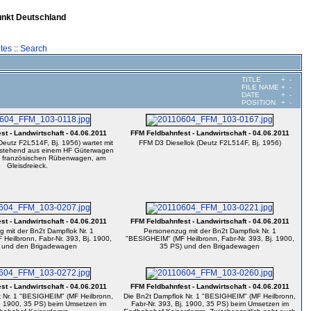
unkt Deutschland
tes
::
Search
TITLE
+
-
FILE NAME
+
-
DATE
+
-
POSITION
+
-
t - Landwirtschaft - 04.06.2011
FFM Feldbahnfest - Landwirtschaft - 04.06.2011
Deutz F2L514F, Bj. 1956) wartet mit
FFM D3 Diesellok (Deutz F2L514F, Bj. 1956)
stehend aus einem HF Güterwagen
 französischen Rübenwagen, am
Gleisdreieck.
t - Landwirtschaft - 04.06.2011
FFM Feldbahnfest - Landwirtschaft - 04.06.2011
 mit der Bn2t Dampflok Nr. 1
Personenzug mit der Bn2t Dampflok Nr. 1
Heilbronn, Fabr-Nr. 393, Bj. 1900,
"BESIGHEIM" (MF Heilbronn, Fabr-Nr. 393, Bj. 1900,
 und den Brigadewagen
35 PS) und den Brigadewagen
t - Landwirtschaft - 04.06.2011
FFM Feldbahnfest - Landwirtschaft - 04.06.2011
 Nr. 1 "BESIGHEIM" (MF Heilbronn,
Die Bn2t Dampflok Nr. 1 "BESIGHEIM" (MF Heilbronn,
j. 1900, 35 PS) beim Umsetzen im
Fabr-Nr. 393, Bj. 1900, 35 PS) beim Umsetzen im