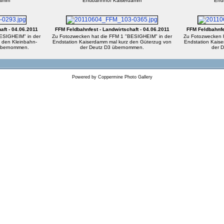
damm
Endbahnhof Kaiserdamm
End
aft - 04.06.2011
FFM Feldbahnfest - Landwirtschaft - 04.06.2011
FFM Feldbahnfes
ESIGHEIM" in der
Zu Fotozwecken hat die FFM 1 "BESIGHEIM" in der
Zu Fotozwecken 
 den Kleinbahn-
Endstation Kaiserdamm mal kurz den Güterzug von
Endstation Kais
 übernommen.
der Deutz D3 übernommen.
der 
Powered by
Coppermine Photo Gallery