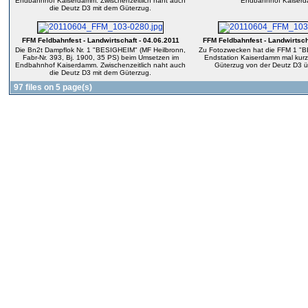
Endbahnhof Kaiserdamm. Zwischenzeitlich naht auch
Endbahnhof Kaiser
die Deutz D3 mit dem Güterzug.
FFM Feldbahnfest - Landwirtschaft - 04.06.2011
FFM Feldbahnfest - Landwirtsch
Die Bn2t Dampflok Nr. 1 "BESIGHEIM" (MF Heilbronn,
Zu Fotozwecken hat die FFM 1 "B
Fabr-Nr. 393, Bj. 1900, 35 PS) beim Umsetzen im
Endstation Kaiserdamm mal kurz
Endbahnhof Kaiserdamm. Zwischenzeitlich naht auch
Güterzug von der Deutz D3
die Deutz D3 mit dem Güterzug.
97 files on 5 page(s)