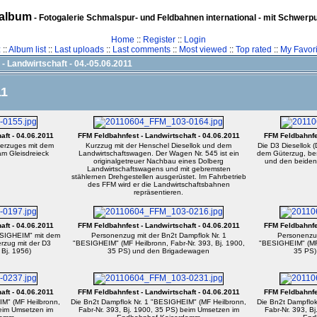
album
- Fotogalerie Schmalspur- und Feldbahnen international - mit Schwerp
Home
::
Register
::
Login
z
::
Album list
::
Last uploads
::
Last comments
::
Most viewed
::
Top rated
::
My Favori
- Landwirtschaft - 04.-05.06.2011
11
aft - 04.06.2011
FFM Feldbahnfest - Landwirtschaft - 04.06.2011
FFM Feldbahnfes
erzuges mit dem
Kurzzug mit der Henschel Diesellok und dem
Die D3 Diesellok (
am Gleisdreieck
Landwirtschaftswagen. Der Wagen Nr. 545 ist ein
dem Güterzug, be
originalgetreuer Nachbau eines Dolberg
und den beiden
Landwirtschaftswagens und mit gebremsten
stählernen Drehgestellen ausgerüstet. Im Fahrbetrieb
des FFM wird er die Landwirtschaftsbahnen
repräsentieren.
aft - 04.06.2011
FFM Feldbahnfest - Landwirtschaft - 04.06.2011
FFM Feldbahnfes
SIGHEIM" mit dem
Personenzug mit der Bn2t Dampflok Nr. 1
Personenzug
rzug mit der D3
"BESIGHEIM" (MF Heilbronn, Fabr-Nr. 393, Bj. 1900,
"BESIGHEIM" (MF 
 Bj. 1956)
35 PS) und den Brigadewagen
35 PS)
aft - 04.06.2011
FFM Feldbahnfest - Landwirtschaft - 04.06.2011
FFM Feldbahnfes
IM" (MF Heilbronn,
Die Bn2t Dampflok Nr. 1 "BESIGHEIM" (MF Heilbronn,
Die Bn2t Dampflok
beim Umsetzen im
Fabr-Nr. 393, Bj. 1900, 35 PS) beim Umsetzen im
Fabr-Nr. 393, B