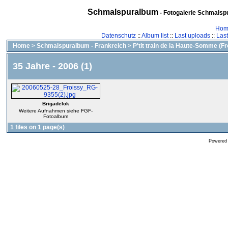
Schmalspuralbum
- Fotogalerie Schmalspu
Hom
Datenschutz
::
Album list
::
Last uploads
::
Las
Home
>
Schmalspuralbum - Frankreich
>
P'tit train de la Haute-Somme (Fr
35 Jahre - 2006 (1)
Brigadelok
Weitere Aufnahmen siehe FGF-
Fotoalbum
1 files on 1 page(s)
Powered