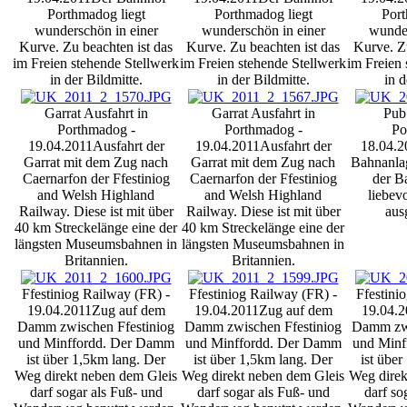
Porthmadog liegt
Porthmadog liegt
Port
wunderschön in einer
wunderschön in einer
wunder
Kurve. Zu beachten ist das
Kurve. Zu beachten ist das
Kurve. Zu
im Freien stehende Stellwerk
im Freien stehende Stellwerk
im Freien 
in der Bildmitte.
in der Bildmitte.
in d
Garrat Ausfahrt in
Garrat Ausfahrt in
Pub
Porthmadog -
Porthmadog -
Po
19.04.2011
Ausfahrt der
19.04.2011
Ausfahrt der
18.04.2
Garrat mit dem Zug nach
Garrat mit dem Zug nach
Bahnanla
Caernarfon der Ffestiniog
Caernarfon der Ffestiniog
der B
and Welsh Highland
and Welsh Highland
liebev
Railway. Diese ist mit über
Railway. Diese ist mit über
aus
40 km Streckelänge eine der
40 km Streckelänge eine der
längsten Museumsbahnen in
längsten Museumsbahnen in
Britannien.
Britannien.
Ffestiniog Railway (FR) -
Ffestiniog Railway (FR) -
Ffestini
19.04.2011
Zug auf dem
19.04.2011
Zug auf dem
19.04.2
Damm zwischen Ffestiniog
Damm zwischen Ffestiniog
Damm zwi
und Minffordd. Der Damm
und Minffordd. Der Damm
und Minf
ist über 1,5km lang. Der
ist über 1,5km lang. Der
ist über
Weg direkt neben dem Gleis
Weg direkt neben dem Gleis
Weg direk
darf sogar als Fuß- und
darf sogar als Fuß- und
darf so