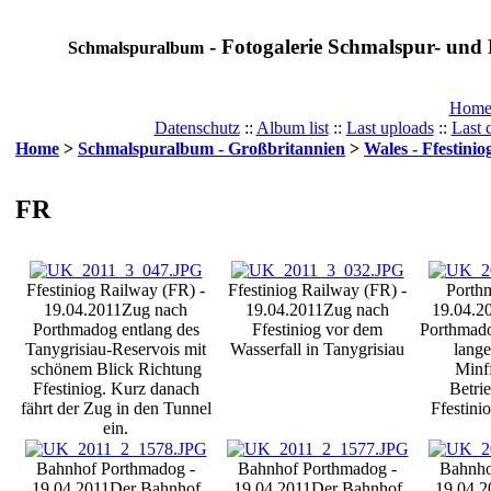
- Fotogalerie Schmalspur- und 
Schmalspuralbum
Hom
Datenschutz
::
Album list
::
Last uploads
::
Last
Home
>
Schmalspuralbum - Großbritannien
>
Wales - Ffestini
FR
Ffestiniog Railway (FR) -
Ffestiniog Railway (FR) -
Porth
19.04.2011
Zug nach
19.04.2011
Zug nach
19.04.2
Porthmadog entlang des
Ffestiniog vor dem
Porthmado
Tanygrisiau-Reservois mit
Wasserfall in Tanygrisiau
lang
schönem Blick Richtung
Minf
Ffestiniog. Kurz danach
Betrie
fährt der Zug in den Tunnel
Ffestini
ein.
Bahnhof Porthmadog -
Bahnhof Porthmadog -
Bahnho
19.04.2011
Der Bahnhof
19.04.2011
Der Bahnhof
19.04.2