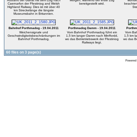
Ausfahrt der Garrat mit dem Zug nach
Morgen, während der erste Zug
wunder
Caernarfon der Ffestiniog and Welsh
bereitgestellt wird.
beachten
Highland Railway. Dies ist mit über 40
Ste
km Streckelänge die längste
Museumsbahn in Britannien.
Bahnhof Porthmadog - 19.04.2011
Porthmadog Damm - 19.04.2011
Porthm
Weichensignale und
Vom Bahnhof Porthmadog führt ein
Vom Bah
Geschwindigkeitsbeschränkungen im
1,5 km langer Damm nach Minffordd,
1,5 km l
Bahnhof Porthmadog.
wo das Betrietriebswerk der Ffestiniog
wo das Be
Railways liegt.
60 files on 3 page(s)
Powered