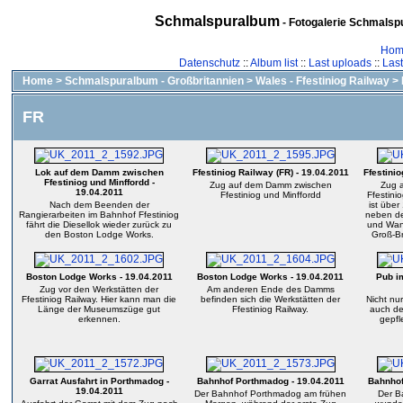
Schmalspuralbum
- Fotogalerie Schmalspu
Hom
Datenschutz
::
Album list
::
Last uploads
::
Las
Home
>
Schmalspuralbum - Großbritannien
>
Wales - Ffestiniog Railway
>
FR
Lok auf dem Damm zwischen
Ffestiniog Railway (FR) - 19.04.2011
Ffestinio
Ffestiniog und Minffordd -
Zug auf dem Damm zwischen
Zug 
19.04.2011
Ffestiniog und Minffordd
Ffestini
Nach dem Beenden der
ist über
Rangierarbeiten im Bahnhof Ffestiniog
neben de
fährt die Diesellok wieder zurück zu
und Wan
den Boston Lodge Works.
Groß-Br
Boston Lodge Works - 19.04.2011
Boston Lodge Works - 19.04.2011
Pub i
Zug vor den Werkstätten der
Am anderen Ende des Damms
Ffestiniog Railway. Hier kann man die
befinden sich die Werkstätten der
Nicht nu
Länge der Museumszüge gut
Ffestiniog Railway.
auch de
erkennen.
gepfl
Garrat Ausfahrt in Porthmadog -
Bahnhof Porthmadog - 19.04.2011
Bahnhof
19.04.2011
Der Bahnhof Porthmadog am frühen
Der B