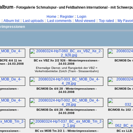
album
- Fotogalerie Schmalspur- und Feldbahnen international - mit Schwerp
Home
::
Register
::
Login
z
::
Album list
::
Last uploads
::
Last comments
::
Most viewed
::
Top rated
::
My Favori
erimpressionen
BCFE 4/4 11 im
BC ex VBZ Xe 2/2 926 - Winterimpressionen -
BC/MOB De 4
nen - 24.03.2008
24.03.2008
Ehemalige Dienst- und Rangierlok der VBZ =
Verkehrsbetriebe Zürich (Tram - Strassenbahn)
pressionen -
BC/MOB De 4/4 28 - Winterimpressionen -
BC/MOB De 4
24.03.2008
pressionen -
BC/MOB De 4/4 28 - Winterimpressionen -
BC/MOB As 102 - 
24.03.2008
mpressionen -
BC ex MOB Tm 2/2 1 - Winterimpressionen -
BC ex LLB 