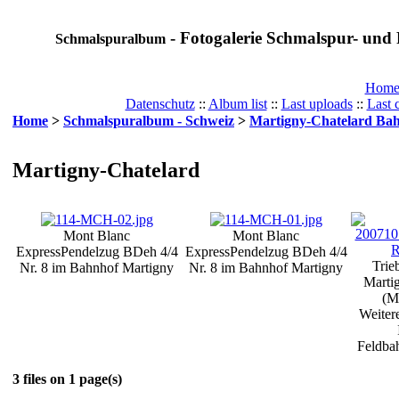
- Fotogalerie Schmalspur- und 
Schmalspuralbum
Hom
Datenschutz
::
Album list
::
Last uploads
::
Last
Home
>
Schmalspuralbum - Schweiz
>
Martigny-Chatelard Ba
Martigny-Chatelard
Mont Blanc
Mont Blanc
Express
Pendelzug BDeh 4/4
Express
Pendelzug BDeh 4/4
Trie
Nr. 8 im Bahnhof Martigny
Nr. 8 im Bahnhof Martigny
Marti
(M
Weiter
Feldbah
3 files on 1 page(s)