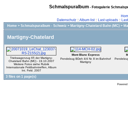
Schmalspuralbum
- Fotogalerie Schmalspu
Hom
Datenschutz
::
Album list
::
Last uploads
::
Las
Home
>
Schmalspuralbum - Schweiz
>
Martigny-Chatelard Bahn (MC)
>
Ma
Martigny-Chatelard
Mont Blanc Express
M
Triebwagenzug 65 der Martigny-
Pendelzug BDeh 4/4 Nr. 8 im Bahnhof
Pendelzug
Chatelard Bahn (MC) - 19.10.2007
Martigny
Weitere Fotos siehe Rubrik
Internationale Feldbahntreffen, Album
Int. Feld. 2007
3 files on 1 page(s)
Powered