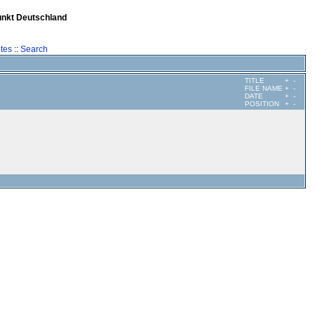
unkt Deutschland
tes
::
Search
TITLE
+
-
FILE NAME
+
-
DATE
+
-
POSITION
+
-