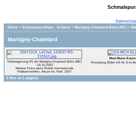
Schmalspur
Datenschut
Home
>
Schmalspuralbum - Schweiz
>
Martigny-Chatelard Bahn (MC)
>
Ma
Martigny-Chatelard
Mont Blanc Expre
Triebwagenzug 65 der Martigny-Chatelard Bahn (MC)
Pendelzug BDeh 4/4 Nr. 8 im B
- 19.10.2007
Weitere Fotos siehe Rubrik Internationale
Feldbahntreffen, Album Int. Feld. 2007
3 files on 1 page(s)