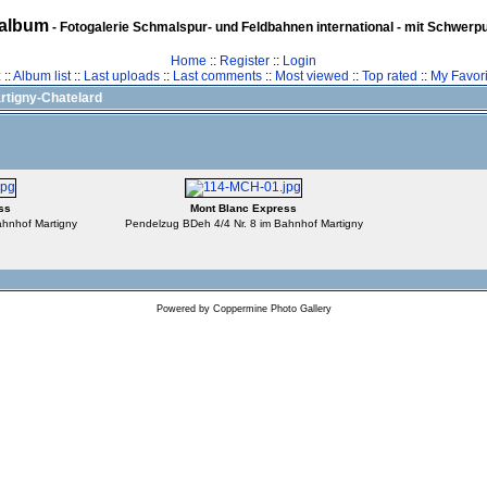
album
- Fotogalerie Schmalspur- und Feldbahnen international - mit Schwerp
Home
::
Register
::
Login
z
::
Album list
::
Last uploads
::
Last comments
::
Most viewed
::
Top rated
::
My Favori
rtigny-Chatelard
ss
Mont Blanc Express
ahnhof Martigny
Pendelzug BDeh 4/4 Nr. 8 im Bahnhof Martigny
Powered by
Coppermine Photo Gallery