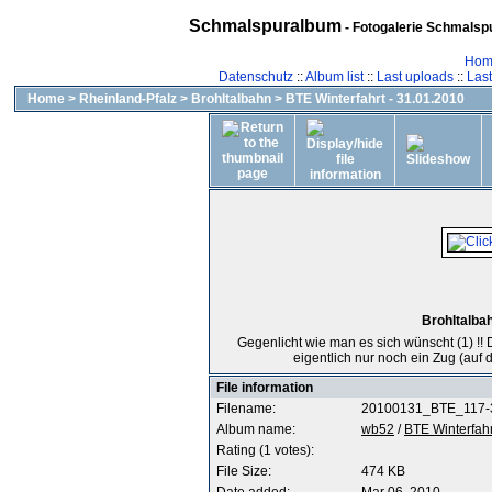
Schmalspuralbum
- Fotogalerie Schmalspu
Hom
Datenschutz
::
Album list
::
Last uploads
::
Las
Home
>
Rheinland-Pfalz
>
Brohltalbahn
>
BTE Winterfahrt - 31.01.2010
Brohltalbah
Gegenlicht wie man es sich wünscht (1) !! 
eigentlich nur noch ein Zug (auf d
File information
Filename:
20100131_BTE_117-3
Album name:
wb52
/
BTE Winterfahr
Rating (1 votes):
File Size:
474 KB