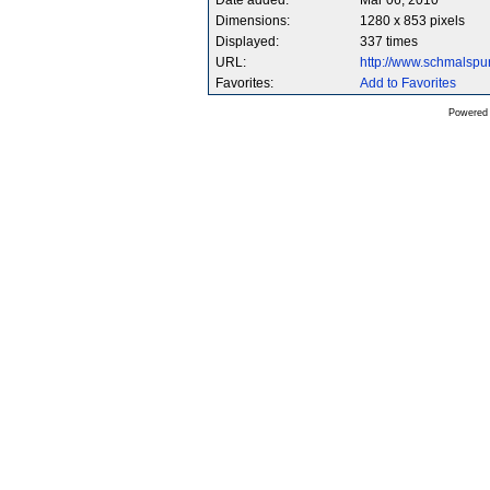
Date added:
Mar 06, 2010
Dimensions:
1280 x 853 pixels
Displayed:
337 times
URL:
http://www.schmalsp
Favorites:
Add to Favorites
Powered