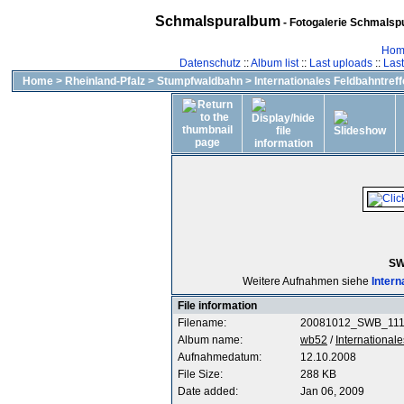
Schmalspuralbum
- Fotogalerie Schmalspu
Hom
Datenschutz
::
Album list
::
Last uploads
::
Las
Home
>
Rheinland-Pfalz
>
Stumpfwaldbahn
>
Internationales Feldbahntref
SW
Weitere Aufnahmen siehe
Intern
File information
Filename:
20081012_SWB_111-
Album name:
wb52
/
International
Aufnahmedatum:
12.10.2008
File Size:
288 KB
Date added:
Jan 06, 2009