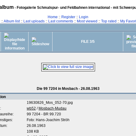
album
- Fotogalerie Schmalspur- und Feldbahnen international - mit Schwerp
Home
::
Register
::
Login
z
::
Album list
::
Last uploads
::
Last comments
::
Most viewed
::
Top rated
::
My Favori
FILE 3/5
Die 99 7204 in Mosbach - 26.08.1963
tion
19630826_Mos_052-70.jpg
:
wb52
/
Mosbach-Mudau
aureihe:
99 7204 - BR 99.720
nstiges:
Foto: Hans-Joachim Ströh
tum:
26.08.1963
108 KB