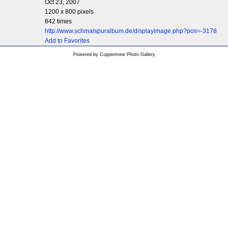
Oct 23, 2007
1200 x 800 pixels
842 times
http://www.schmalspuralbum.de/displayimage.php?pos=-3178
Add to Favorites
Powered by
Coppermine Photo Gallery