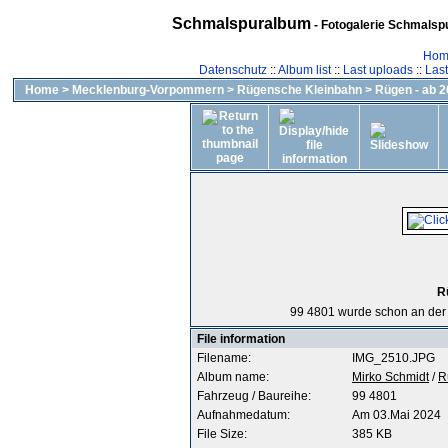
Schmalspuralbum
- Fotogalerie Schmalspu
Hom
Datenschutz
::
Album list
::
Last uploads
::
Las
Home
>
Mecklenburg-Vorpommern
>
Rügensche Kleinbahn
>
Rügen - ab 
R
99 4801 wurde schon an der
File information
Filename:
IMG_2510.JPG
Album name:
Mirko Schmidt
/
R
Fahrzeug / Baureihe:
99 4801
Aufnahmedatum:
Am 03.Mai 2024
File Size:
385 KB