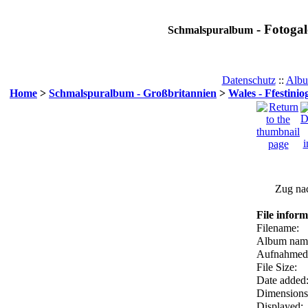
- Fotogal
Schmalspuralbum
Datenschutz
::
Albu
Home
>
Schmalspuralbum - Großbritannien
>
Wales - Ffestini
Zug nac
File inform
Filename:
Album nam
Aufnahmed
File Size:
Date added
Dimensions
Displayed: