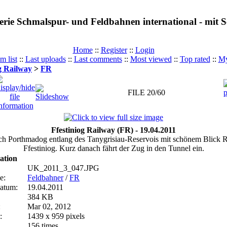
erie Schmalspur- und Feldbahnen international - mit
Home
::
Register
::
Login
m list
::
Last uploads
::
Last comments
::
Most viewed
::
Top rated
::
My
og Railway
>
FR
FILE 20/60
Ffestiniog Railway (FR) - 19.04.2011
h Porthmadog entlang des Tanygrisiau-Reservois mit schönem Blick 
Ffestiniog. Kurz danach fährt der Zug in den Tunnel ein.
ation
UK_2011_3_047.JPG
e:
Feldbahner
/
FR
atum:
19.04.2011
384 KB
:
Mar 02, 2012
:
1439 x 959 pixels
156 times