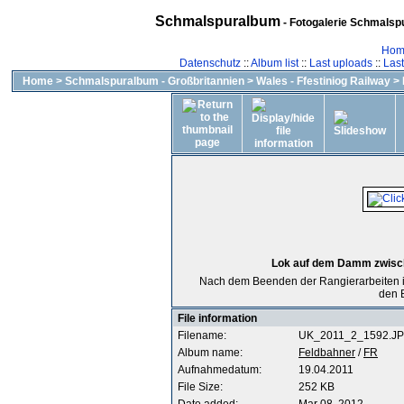
Schmalspuralbum
- Fotogalerie Schmalspu
Hom
Datenschutz
::
Album list
::
Last uploads
::
Las
Home
>
Schmalspuralbum - Großbritannien
>
Wales - Ffestiniog Railway
>
Lok auf dem Damm zwische
Nach dem Beenden der Rangierarbeiten im 
den 
File information
Filename:
UK_2011_2_1592.J
Album name:
Feldbahner
/
FR
Aufnahmedatum:
19.04.2011
File Size:
252 KB