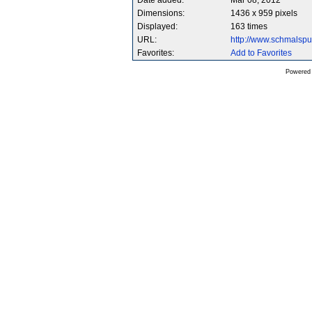
Date added:
Mar 08, 2012
Dimensions:
1436 x 959 pixels
Displayed:
163 times
URL:
http://www.schmalsp
Favorites:
Add to Favorites
Powered