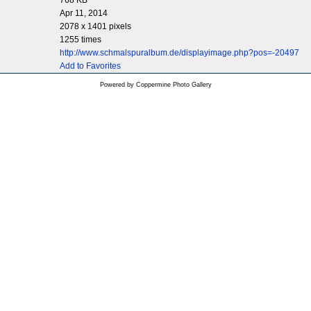
768 KB
Apr 11, 2014
2078 x 1401 pixels
1255 times
http://www.schmalspuralbum.de/displayimage.php?pos=-20497
Add to Favorites
Powered by
Coppermine Photo Gallery