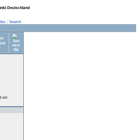
unkt Deutschland
tes
::
Search
d vor