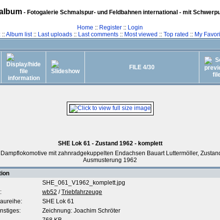
album
- Fotogalerie Schmalspur- und Feldbahnen international - mit Schwerp
Home
::
Register
::
Login
z
::
Album list
::
Last uploads
::
Last comments
::
Most viewed
::
Top rated
::
My Favori
FILE 4/30
SHE Lok 61 - Zustand 1962 - komplett
Dampflokomotive mit zahnradgekuppelten Endachsen Bauart Luttermöller, Zustan
Ausmusterung 1962
tion
SHE_061_V1962_komplett.jpg
:
wb52
/
Triebfahrzeuge
aureihe:
SHE Lok 61
nstiges:
Zeichnung: Joachim Schröter