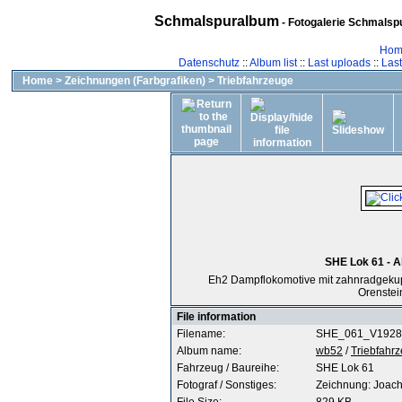
Schmalspuralbum
- Fotogalerie Schmalspu
Hom
Datenschutz
::
Album list
::
Last uploads
::
Las
Home
>
Zeichnungen (Farbgrafiken)
>
Triebfahrzeuge
SHE Lok 61 - A
Eh2 Dampflokomotive mit zahnradgekupp
Orenstei
File information
Filename:
SHE_061_V1928_
Album name:
wb52
/
Triebfahr
Fahrzeug / Baureihe:
SHE Lok 61
Fotograf / Sonstiges:
Zeichnung: Joach