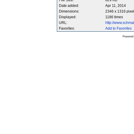
File Size:
829 KB
Date added:
Apr 11, 2014
Dimensions:
2346 x 1316 pixe
Displayed:
1186 times
URL:
http://www.schm
Favorites:
Add to Favorites
Powered