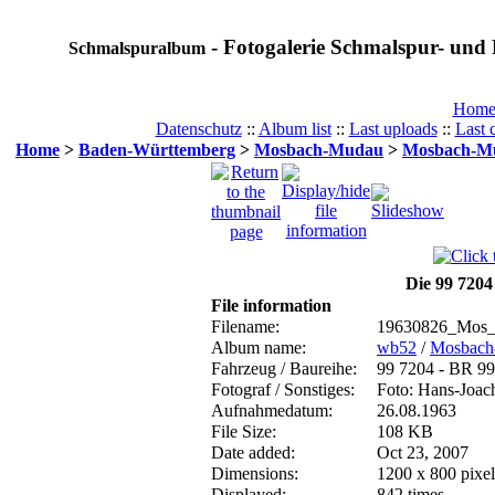
- Fotogalerie Schmalspur- und 
Schmalspuralbum
Hom
Datenschutz
::
Album list
::
Last uploads
::
Last
Home
>
Baden-Württemberg
>
Mosbach-Mudau
>
Mosbach-M
Die 99 7204
File information
Filename:
19630826_Mos_
Album name:
wb52
/
Mosbach
Fahrzeug / Baureihe:
99 7204 - BR 99
Fotograf / Sonstiges:
Foto: Hans-Joac
Aufnahmedatum:
26.08.1963
File Size:
108 KB
Date added:
Oct 23, 2007
Dimensions:
1200 x 800 pixel
Displayed:
842 times