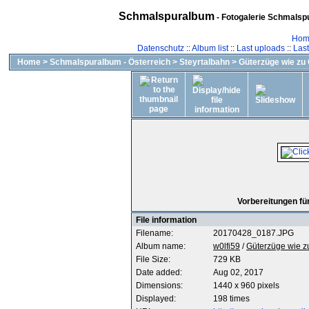
Schmalspuralbum
- Fotogalerie Schmalspu
Hom
Datenschutz
::
Album list
::
Last uploads
::
Las
Home
>
Schmalspuralbum - Österreich
>
Steyrtalbahn
>
Güterzüge wie zu 
Vorbereitungen fü
File information
Filename:
20170428_0187.JPG
Album name:
w0lfi59
/
Güterzüge wie z
File Size:
729 KB
Date added:
Aug 02, 2017
Dimensions:
1440 x 960 pixels
Displayed:
198 times