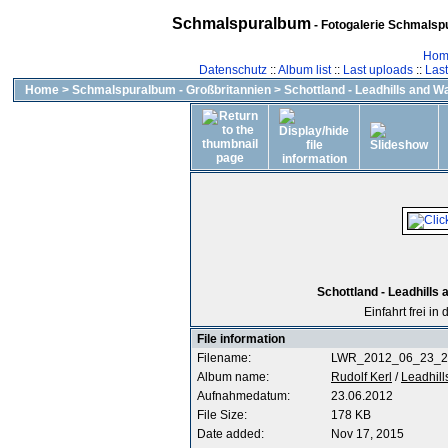
Schmalspuralbum
- Fotogalerie Schmalspu
Hom
Datenschutz
::
Album list
::
Last uploads
::
Las
Home
>
Schmalspuralbum - Großbritannien
>
Schottland - Leadhills and 
Schottland - Leadhills
Einfahrt frei i
File information
Filename:
LWR_2012_06_23_2
Album name:
Rudolf Kerl
/
Leadhill
Aufnahmedatum:
23.06.2012
File Size:
178 KB
Date added:
Nov 17, 2015