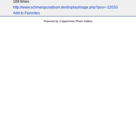
169 times
http://www.schmalspuralbum.de/displayimage.php?pos=-22033
Add to Favorites
Powered by
Coppermine Photo Gallery