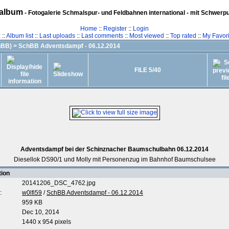
album
- Fotogalerie Schmalspur- und Feldbahnen international - mit Schwerp
Home
::
Register
::
Login
z
::
Album list
::
Last uploads
::
Last comments
::
Most viewed
::
Top rated
::
My Favori
hBB)
>
SchBB Adventsdampf - 06.12.2014
FILE 5/40
Adventsdampf bei der Schinznacher Baumschulbahn 06.12.2014
Diesellok DS90/1 und Molly mit Personenzug im Bahnhof Baumschulsee
tion
20141206_DSC_4762.jpg
:
w0lfi59
/
SchBB Adventsdampf - 06.12.2014
959 KB
Dec 10, 2014
1440 x 954 pixels