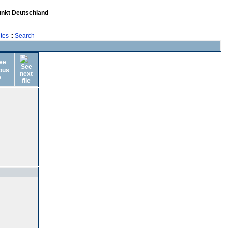
unkt Deutschland
tes
::
Search