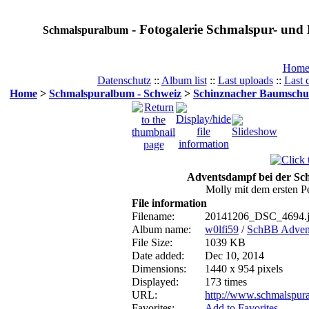
- Fotogalerie Schmalspur- und 
Schmalspuralbum
Hom
Datenschutz
::
Album list
::
Last uploads
::
Last
Home
>
Schmalspuralbum - Schweiz
>
Schinznacher Baumschu
Adventsdampf bei der Sc
Molly mit dem ersten P
File information
Filename:
20141206_DSC_4694.
Album name:
w0lfi59
/
SchBB Advent
File Size:
1039 KB
Date added:
Dec 10, 2014
Dimensions:
1440 x 954 pixels
Displayed:
173 times
URL:
http://www.schmalspur
Favorites:
Add to Favorites