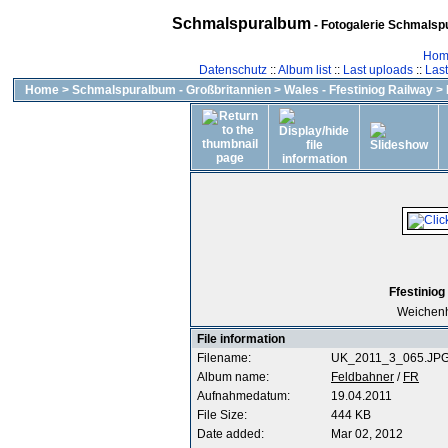
Schmalspuralbum
- Fotogalerie Schmalspu
Hom
Datenschutz
::
Album list
::
Last uploads
::
Las
Home
>
Schmalspuralbum - Großbritannien
>
Wales - Ffestiniog Railway
>
Ffestiniog
Weichenh
File information
Filename:
UK_2011_3_065.JP
Album name:
Feldbahner
/
FR
Aufnahmedatum:
19.04.2011
File Size:
444 KB
Date added:
Mar 02, 2012