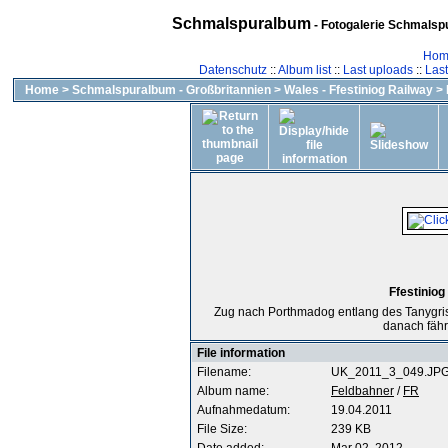
Schmalspuralbum
- Fotogalerie Schmalspu
Hom
Datenschutz
::
Album list
::
Last uploads
::
Las
Home
>
Schmalspuralbum - Großbritannien
>
Wales - Ffestiniog Railway
>
Ffestiniog
Zug nach Porthmadog entlang des Tanygrisi
danach fähr
File information
Filename:
UK_2011_3_049.JP
Album name:
Feldbahner
/
FR
Aufnahmedatum:
19.04.2011
File Size:
239 KB