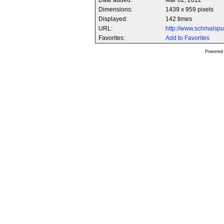
Date added:
Mar 02, 2012
Dimensions:
1439 x 959 pixels
Displayed:
142 times
URL:
http://www.schmalsp
Favorites:
Add to Favorites
Powered