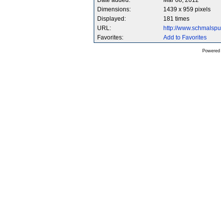
Date added:
Mar 08, 2012
Dimensions:
1439 x 959 pixels
Displayed:
181 times
URL:
http://www.schmalsp
Favorites:
Add to Favorites
Powered