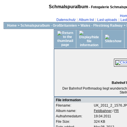
Schmalspuralbum
- Fotogalerie Schmalspu
Hom
Datenschutz
::
Album list
::
Last uploads
::
Las
Home
>
Schmalspuralbum - Großbritannien
>
Wales - Ffestiniog Railway
>
Bahnhof 
Der Bahnhof Porthmadog liegt wunderschön
Stell
File information
Filename:
UK_2011_2_1576.J
Album name:
Feldbahner
/
FR
Aufnahmedatum:
19.04.2011
File Size:
324 KB