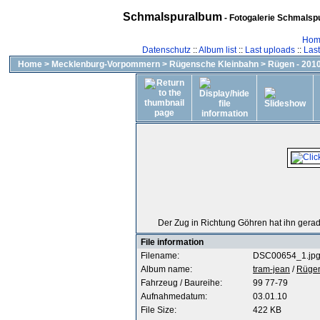
Schmalspuralbum
- Fotogalerie Schmalspu
Hom
Datenschutz
::
Album list
::
Last uploads
::
Las
Home
>
Mecklenburg-Vorpommern
>
Rügensche Kleinbahn
>
Rügen - 2010
Der Zug in Richtung Göhren hat ihn gera
File information
Filename:
DSC00654_1.jp
Album name:
tram-jean
/
Rügen
Fahrzeug / Baureihe:
99 77-79
Aufnahmedatum:
03.01.10
File Size:
422 KB