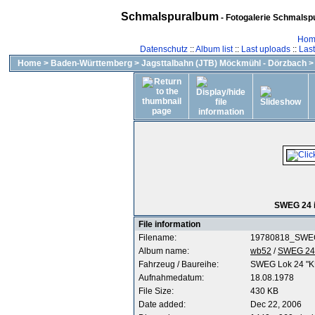
Schmalspuralbum
- Fotogalerie Schmalspu
Hom
Datenschutz
::
Album list
::
Last uploads
::
Las
Home
>
Baden-Württemberg
>
Jagsttalbahn (JTB) Möckmühl - Dörzbach
SWEG 24 i
File information
Filename:
19780818_SWEG
Album name:
wb52
/
SWEG 24 
Fahrzeug / Baureihe:
SWEG Lok 24 "
Aufnahmedatum:
18.08.1978
File Size:
430 KB
Date added:
Dec 22, 2006