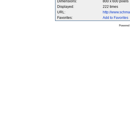
Dimensions:
800 x 600 pixels
Displayed:
222 times
URL:
http://www.schm
Favorites:
Add to Favorites
Powered