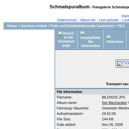
Schmalspuralbum
- Fotogalerie Schmalspu
Hom
Datenschutz
::
Album list
::
Last uploads
::
Las
Home
>
Sachsen-Anhalt
>
Feld- und Kleinbahnfreunde Saalekreis
>
FKS
Transport nac
File information
Filename:
BILD0035.JPG
Album name:
Der Mechaniker
Fahrzeug / Baureihe:
Gmeinder Werkn
Aufnahmedatum:
28.02.08
File Size:
244 KB
Date added:
Nov 26, 2008